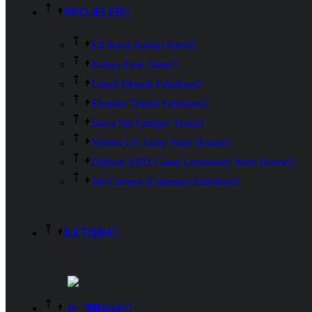
PROJELER
Elf Ravlı Sanayi Sitesi
Konya Fuar Alanı
Untad Ekmek Fabrikası
Ekoteks Tekstil Fabrikası
Slava Süt Entegre Tesisi
Yemen US Army Ware House
Dijibuti ABD Camo Lemonnier Ware House
Jah Cement (Çimento) Fabrikası
İLETİŞİM
Turkish