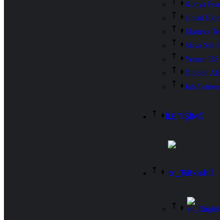
Konya Fuar
Untad Ekme
Ekoteks Tek
Slava Süt E
Yemen US 
Dijibuti 
Jah Cement
İLETİŞİM
Turkish
Englis