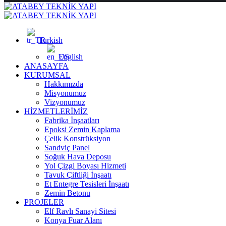
Turkish
English
ANASAYFA
KURUMSAL
Hakkımızda
Misyonumuz
Vizyonumuz
HİZMETLERİMİZ
Fabrika İnşaatları
Epoksi Zemin Kaplama
Çelik Konstrüksiyon
Sandviç Panel
Soğuk Hava Deposu
Yol Çizgi Boyası Hizmeti
Tavuk Çiftliği İnşaatı
Et Entegre Tesisleri İnşaatı
Zemin Betonu
PROJELER
Elf Ravlı Sanayi Sitesi
Konya Fuar Alanı