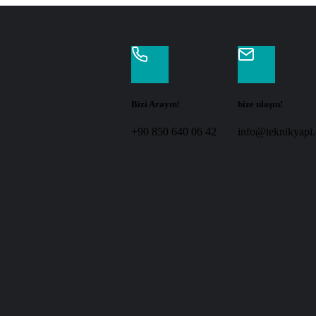
Bizi Arayın!
bize ulaşın!
+90 850 640 06 42
info@teknikyapi