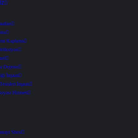
İZ
aatları
onu
min Kaplama
trüksiyon
nel
a Deposu
iği İnşaatı
esisleri İnşaatı
Boyası Hizmeti
anayi Sitesi