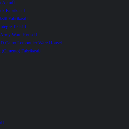
 Alanı
k Fabrikası
stil Fabrikası
ntegre Tesisi
Army Ware House
ABD Camo Lemonnier Ware House
 (Çimento) Fabrikası
h