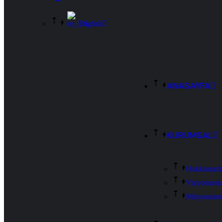
English
ANASAYFA
KURUMSAL
Hakkımızd
Vizyonum
Misyonum