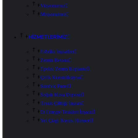
Vizyonumuz
Misyonumuz
HİZMETLERİMİZ
Fabrika İnşaatları
Zemin Betonu
Epoksi Zemin Kaplama
Çelik Konstrüksiyon
Sandviç Panel
Soğuk Hava Deposu
Tavuk Çiftliği İnşaatı
Et Entegre Tesisleri İnşaatı
Yol Çizgi Boyası Hizmeti