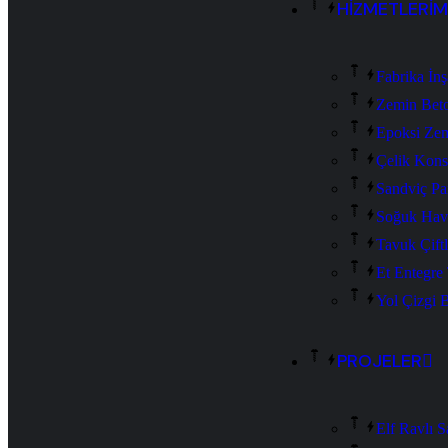
HİZMETLERİM
Fabrika İnş
Zemin Bet
Epoksi Ze
Çelik Kons
Sandviç Pa
Soğuk Hav
Tavuk Çiftl
Et Entegre T
Yol Çizgi 
PROJELER
Elf Ravlı S