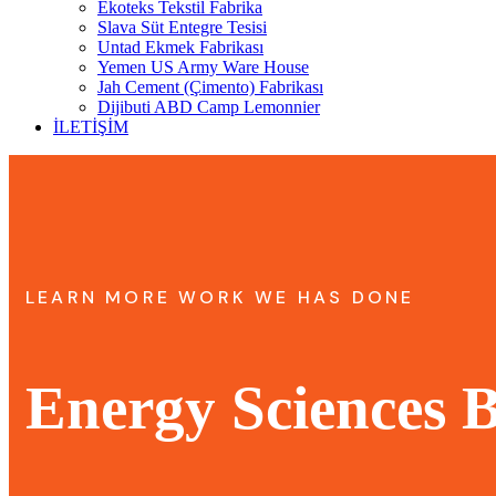
Ekoteks Tekstil Fabrika
Slava Süt Entegre Tesisi
Untad Ekmek Fabrikası
Yemen US Army Ware House
Jah Cement (Çimento) Fabrikası
Dijibuti ABD Camp Lemonnier
İLETİŞİM
LEARN MORE WORK WE HAS DONE
Energy Sciences B